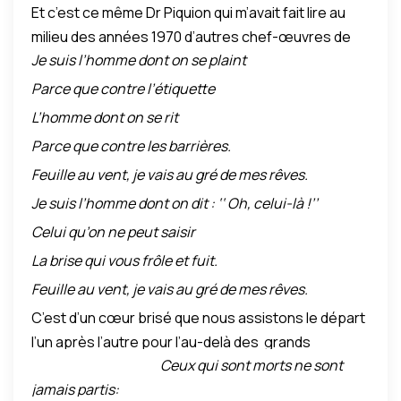
Et c’est ce même Dr Piquion qui m’avait fait lire au
ivoirienne : « Diplômé de l’ École Normale William
la fidélité à soi. S’agissant de la dimension de
nos propres valeurs… » Voilà le modèle d’un écrivain
milieu des années 1970 d’autres chef-œuvres de
Ponty du Sénégal, Bernard Dadié s’était siganlé
demain, Dadié demeure le guetteur permanent
fidèle à son engagement envers son pays, son
Je suis l’homme dont on se plaint
Dadié tels que: « Fidélité à l’Afrique », « L’Afrique veut
dans la poésie engagée, dans le théâtre populaire,
(éternel). » (Abidjan.net, 25 septembre 2016)
peuple, sa race et son continent! Du pur Jacques
la paix », « Feuille au vent »… Et dans ce dernier, il dit
le roman et l’essai…Dans son merveilleux poème
Parce que contre l’étiquette
Je
Stéphen Alexis! Du pur Jacques Roumain! Deux
de lui, donc de nous autres Nègres:
vous remercie mon Dieu de m’avoir créé Noir
, il
grands écrivains qui n’ont pas été des « Haïtiens
L’homme dont on se rit
assume non seulement sa propre couleur et les
fantoches »!
Parce que contre les barrières.
traits de sa race, il retrace aussi son histoire et son
Feuille au vent, je vais au gré de mes rêves.
destin, en un mot sa vocation spécifique, son
Je suis l’homme dont on dit : ‘‘ Oh, celui-là !’’
identité. Il s’en réjouit avec une insigne fierté… »
Celui qu’on ne peut saisir
(
Poésie d’une identité,
Dr René Piquion, Le
Nouvelliste, Mercredi 12 septembre 1991, page 1)
La brise qui vous frôle et fuit.
Feuille au vent, je vais au gré de mes rêves.
C’est d’un cœur brisé que nous assistons le départ
l’un après l’autre pour l’au-delà des grands
Ceux qui sont morts ne sont
hommes qui ont fait honneur à notre race et à notre
jamais partis:
culture. Le dernier en date est donc Bernard Dadié,