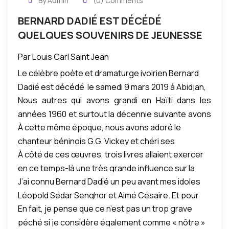
By Admin
(0) Comments
BERNARD DADIÉ EST DÉCÉDÉ
QUELQUES SOUVENIRS DE JEUNESSE
Par Louis Carl Saint Jean
Le célèbre poète et dramaturge ivoirien Bernard
Dadié est décédé le samedi 9 mars 2019 à Abidjan,
Nous autres qui avons grandi en Haïti dans les
la capitale économique de la Côte d’Ivoire.
années 1960 et surtout la décennie suivante avons
L’admirable griot et chantre de la Négritude avait 103
À cette même époque, nous avons adoré le
beaucoup admiré cet homme de grande culture, né
ans.
chanteur béninois G.G. Vickey et chéri ses
le 10 janvier 1916, à Assinie, dans le Sud-Est de la
À côté de ces œuvres, trois livres allaient exercer
chansons, en particulier
Gentleman G.G.
,
La fête au
Côte d’Ivoire. Nous lui avons voué cette admiration
en ce temps-là une très grande influence sur la
village
et
Toi qui viens de naître
. Nous étions alors
surtout à cause de notre amour pour son poème
Je
J’ai connu Bernard Dadié un peu avant mes idoles
jeunesse haïtienne:
Peau noire, masque blanc
du
friands de choses de l’esprit et avions commencé à
vous remercie mon Dieu de m’avoir créé Noir
. Nous
Léopold Sédar Senghor et Aimé Césaire. Et pour
psychiatre martiniquais Frantz Fanon;
Pigments
du
mieux comprendre et connaître la culture africaine
avons appris cette merveilleuse œuvre par cœur
En fait, je pense que ce n’est pas un trop grave
être très honnête, avant même Oswald Durand,
Guyanais Léon Gontran Damas;
Cahier d’un retour
grâce également à la revue Jeune Afrique qu’on
et avons pris un grand plaisir à la réciter lors des
péché si je considère également comme « nôtre »
Jacques Roumain, Jacques Stéphen Alexis, René
au pays natal
du Martiniquais Aimé Césaire. On se
lisait semaine après semaine et les articles que
petites fêtes organisées dans les salons ou bien