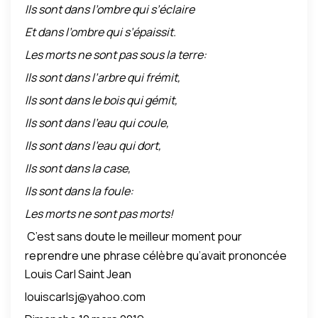
Ils sont dans l’ombre qui s’éclaire
lui qui, dans la préface du
Manuel de Négritude
du Dr
René Piquion, avait défini Haïti en ces termes
Et dans l’ombre qui s’épaissit.
combien élogieux: « …Ce pays où les premières
Les morts ne sont pas sous la terre:
brèches se firent dans l’éteau de fer encerclant
Ils sont dans l’arbre qui frémit,
toute une race… » Toujours est-il, je me réjouis à
Ils sont dans le bois qui gémit,
l’idée que, selon ce que nous a appris notre frère
Ils sont dans l’eau qui coule,
sénégalais Bigaro Diop dans son poème intitulé
Souffles
:
Ils sont dans l’eau qui dort,
Ils sont dans la case,
Ils sont dans la foule:
Les morts ne sont pas morts!
C’est sans doute le meilleur moment pour
reprendre une phrase célèbre qu’avait prononcée
Louis Carl Saint Jean
le grand tribun et brillant parlementaire de Léogâne
Castel Démesmin le 3 août 1953 sur la tombe de
louiscarlsj@yahoo.com
l’ancien président, le progressiste et honorable